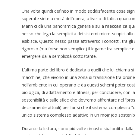
Una volta quindi definito in modo soddisfacente cosa signi
superate siete a metà dell’opera, a livello di fatica quant
Mann ci dà una panoramica generale sulla
meccanica qua
nesso che lega la semplicità dei sistemi micro-scopici all
esibisce. Questo nesso passa attraverso i concetti, tra gli a
rigoroso (ma forse non semplice) il legame tra semplice
emergere dalla semplicità sottostante.
L’ultima parte del libro è dedicata a quelli che lui chiama
s
macchine, che vivono in una zona di transizione tra ordine
nell’ambiente in cui operano e da questi schemi poter cos
biologica, di adattamento e fitness, per concludere, con la 
sostenibilità e sulle sfide che dovremo affrontare nel “pros
decisamente attuali) per far sì che il sistema complesso 
unico sistema complesso adattivo in un mo(n)do sostenibi
Durante la lettura, sono più volte rimasto sbalordito dalla l