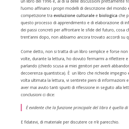
un libro del 1996 e, al di là delle discussioni prettamente f
l’uomo affinano i propri modelli di descrizione del mondo 
competizione tra
evoluzione culturale
e
biologica
che po
questo processo di apprendimento e di elaborazione di info
dei passi concreti per affrontare le sfide del futuro, cosa
trent’anni dopo, non abbiamo ancora trovato accordi su qua
Come detto, non si tratta di un libro semplice e forse non
volte, durante la lettura, ho dovuto fermarmi a riflettere 
parlando (chiedo scusa ai miei genitori per averli abband
decoerenza quantistica). È un libro che richiede impegno 
volta ultimata la lettura, vi sentirete pieni di informazio
aver mai avuto tanti spunti di riflessione in seguito alla l
conclusioni ci dice:
È evidente che la funzione principale del libro è quella di
E fidatevi, di materiale per discutere ce n’è parecchio.