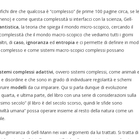
fichi dire che qualcosa è “complesso” (le prime 100 pagine circa, se l
omeno) e come questa complessità si interfacci con la scienza, Gell-
ntistica
, la teoria che spiega il mondo micro-scopico, cercando il
a complessità che il mondo macro-scopico che vediamo tutti i giorni
ltri, di
caso
,
ignoranza
ed
entropia
e ci permette di definire in mo
 e complesso e come sistemi macro-scopici complessi possano
istemi complessi adattivi
, ovvero sistemi complessi, come animali 
 e disordine e che sono in grado di individuare regolarità e schemi
truire
modelli
da cui imparare. Qui si parla dunque di evoluzione
quarta, e ultima parte, del libro con una serie di considerazioni sulla
simo secolo” (il libro è del secolo scorso, quindi le sfide sono
“civiltà umana” possa operare insieme al resto della natura come un
le.
ungimiranza di Gell-Mann nei vari argomenti da lui trattati. Si tratta di