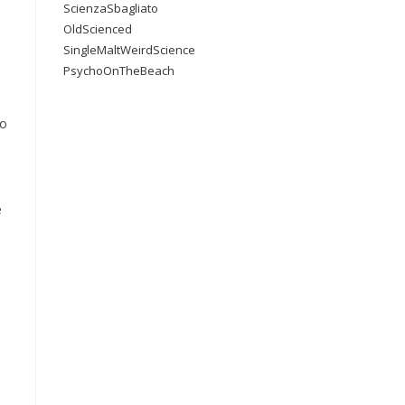
ScienzaSbagliato
OldScienced
e
SingleMaltWeirdScience
PsychoOnTheBeach
do
e