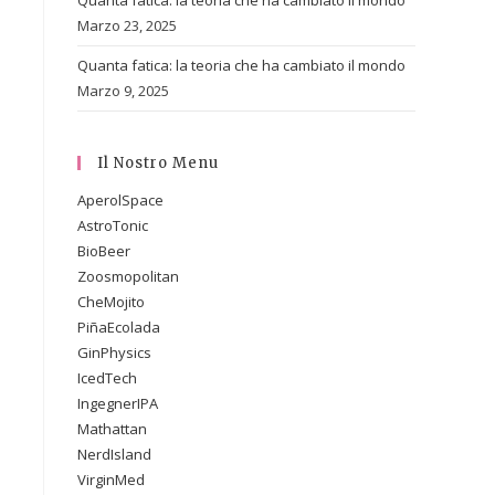
Quanta fatica: la teoria che ha cambiato il mondo
Marzo 23, 2025
Quanta fatica: la teoria che ha cambiato il mondo
Marzo 9, 2025
Il Nostro Menu
AperolSpace
AstroTonic
BioBeer
Zoosmopolitan
CheMojito
PiñaEcolada
GinPhysics
IcedTech
IngegnerIPA
Mathattan
NerdIsland
VirginMed