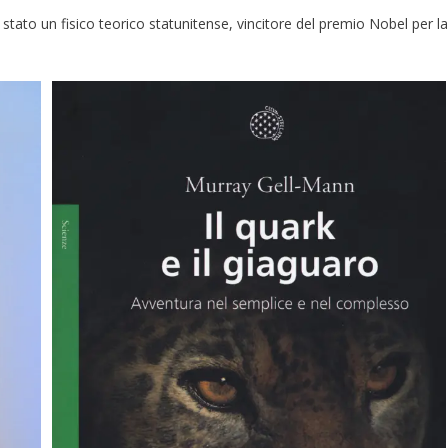
stato un fisico teorico statunitense, vincitore del premio Nobel per la