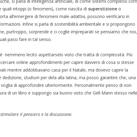
isiche, si parla di intelligenza artificiale, di come sistemi complessi co
e quali intoppi (o fenomeni), come nascita di
superstizione
o
rta all’emergere di fenomeni male-adattivi, possono verificarsi in
rmazioni. Infine si parla di sostenibilità ambientale e si propongono
 che, purtroppo, sorprende e ci coglie impreparati se pensiamo che noi,
li passi fare in tal senso.
 è nemmeno lecito aspettarselo visto che tratta di complessità. Più
e cercare online approfondimenti per capire davvero di cosa si stesse
onati mentre addobbavano casa per il Natale, ma dovevo capire la
e dedizione,
studium
per dirla alla latina, ma posso garantire che, una
ni e voglia di approfondire ulteriormente. Personalmente penso di non
ettura di un libro e suppongo sia buono visto che Gell-Mann stesso nell
 stimolare il pensiero e la discussione.