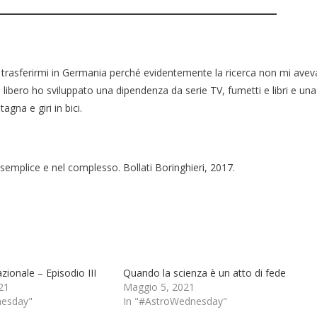
 trasferirmi in Germania perché evidentemente la ricerca non mi avev
bero ho sviluppato una dipendenza da serie TV, fumetti e libri e una
gna e giri in bici.
 semplice e nel complesso. Bollati Boringhieri, 2017.
zionale – Episodio III
Quando la scienza è un atto di fede
21
Maggio 5, 2021
nesday"
In "#AstroWednesday"