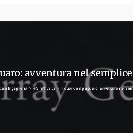
CHIMICA
ASTROCOSE
ECOLOGIA
FISICA, MATEMA
aguaro: avventura nel semplic
ica e Ingegneria
>
#GinPhysics
>
Il quark e il giaguaro: avventura nel se