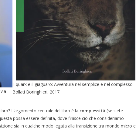
Il quark e il giaguaro: Avventura nel semplice e nel complesso.
via
Bollati Boringhieri
, 2017.
libro? L’argomento centrale del libro è la
complessità
(se siete
questa possa essere definita, dove finisce ciò che consideriamo
izione sia in qualche modo legata alla transizione tra mondo micro e