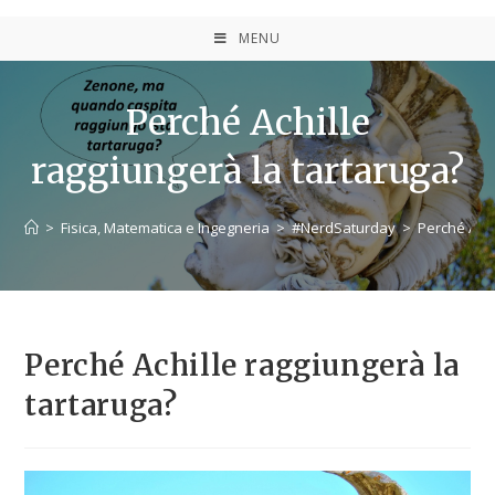
MENU
Perché Achille
raggiungerà la tartaruga?
>
Fisica, Matematica e Ingegneria
>
#NerdSaturday
>
Perché Achi
Perché Achille raggiungerà la
tartaruga?