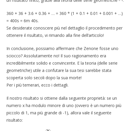
un risultato finito, grazie alla teoria delle serie geometriche
:
360 + 36 + 3.6 + 0.36 + … = 360 * (1 + 0.1 + 0.01 + 0.001 + …)
= 400s = 6m 40s.
Se desiderate conoscere più nel dettaglio il procedimento per
ottenere il risultato, vi rimando alla fine dell’articolo!
In conclusione, possiamo affermare che Zenone fosse uno
sciocco? Assolutamente no! Il suo ragionamento era
incredibilmente solido e convincente. E la teoria (delle serie
geometriche) utile a confutare la sua tesi sarebbe stata
scoperta solo secoli dopo la sua morte!
Per i più temerari, ecco i dettagli.
Il nostro risultato si ottiene dalla seguente proprietà: se un
numero x ha modulo minore di uno (ovvero è un numero più
piccolo di 1, ma più grande di -1), allora vale il seguente
risultato: