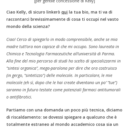
[per gentile concessione di Kelly]
Ciao Kelly, di sicuro linkerò
qui
la tua bio, ma ti va di
raccontarci brevissimamente di cosa ti occupi nel vasto
mondo della scienza?
Ciao! Cerco di spiegarlo in modo comprensibile, anche se mia
madre tutt’ora non capisce di che mi occupo. Sono laureata in
Chimica e Tecnologia Farmaceutiche all’università di Parma.
Alla fine del mio percorso di studi ho scelto di specializzarmi in
“sintesi organica”, mega-parolona per dire che ora costruisco
(in gergo, “sintetizzo”) delle molecole. In particolare, le mie
molecole (eh sì, dopo che le hai create diventano un po’ “tue”)
saranno in futuro testate come potenziali farmaci antitumorali
o antifibrotici.
Partiamo con una domanda un poco più tecnica, diciamo
di riscaldamento: se dovessi spiegare a qualcuno che è
totalmente estraneo al mondo accademico cosa sia un