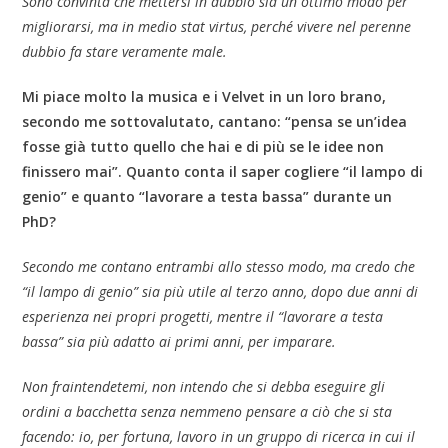
Sono convinta che mettersi in dubbio sia un ottimo modo per
migliorarsi, ma in medio stat virtus, perché vivere nel perenne
dubbio fa stare veramente male.
Mi piace molto la musica e i Velvet in un loro brano,
secondo me sottovalutato, cantano: “pensa se un’idea
fosse già tutto quello che hai e di più se le idee non
finissero mai”. Quanto conta il saper cogliere “il lampo di
genio” e quanto “lavorare a testa bassa” durante un
PhD?
Secondo me contano entrambi allo stesso modo, ma credo che
“il lampo di genio” sia più utile al terzo anno, dopo due anni di
esperienza nei propri progetti, mentre il “lavorare a testa
bassa” sia più adatto ai primi anni, per imparare.
Non fraintendetemi, non intendo che si debba eseguire gli
ordini a bacchetta senza nemmeno pensare a ciò che si sta
facendo: io, per fortuna, lavoro in un gruppo di ricerca in cui il