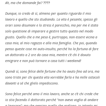
Ah, ma che domande fai?
????
Dunque, io credo di sì, almeno per quanto riguarda il mio
lavoro e quello che sto studiando. La vita è pesante, spesso gli
orari sono disumani e lo stress è parecchio, ma per me è stata
solo questione di imparare a gestire tutto questo nel modo
giusto. Quello che a me pesa è, purtroppo, non essere vicina a
casa mia, al mio ragazzo e alla mia famiglia. Che poi, quando
penso queste cose mi auto-insulto, perché ho la fortuna di fare
un dottorato a 2 ore da casa mia, mentre c’è chi è dovuto
emigrare e non può tornare a casa tutti i weekend!
Quindi sì, sono felice delle fortune che ho avuto fino ad ora, ma
sono triste per chi questa vita vorrebbe farla e ha mille ostacoli
davanti a sé che glielo impediscono.
Sono felice perché amo il mio lavoro, anche se c’è chi crede che
io stia facendo il dottorato perché “non avevo voglia di andare
a lavorare”; ma che pensino quello che vogliono, io intanto mi