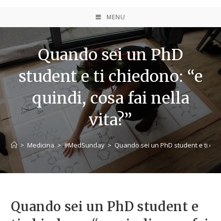
MENU
Quando sei un PhD
student e ti chiedono: “e
quindi, cosa fai nella
vita?”
>
Medicina
>
#MedSunday
>
Quando sei un PhD student e ti chied
Quando sei un PhD student e