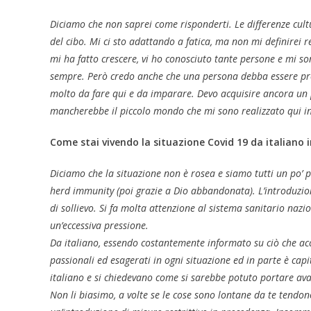
Diciamo che non saprei come risponderti. Le differenze cultu
del cibo. Mi ci sto adattando a fatica, ma non mi definirei
mi ha fatto crescere, vi ho conosciuto tante persone e mi son
sempre. Però credo anche che una persona debba essere pro
molto da fare qui e da imparare. Devo acquisire ancora un po
mancherebbe il piccolo mondo che mi sono realizzato qui in
Come stai vivendo la situazione Covid 19 da italiano 
Diciamo che la situazione non è rosea e siamo tutti un po’ p
herd immunity (poi grazie a Dio abbandonata). L’introduzione
di sollievo. Si fa molta attenzione al sistema sanitario nazi
un’eccessiva pressione.
Da italiano, essendo costantemente informato su ciò che acc
passionali ed esagerati in ogni situazione ed in parte è cap
italiano e si chiedevano come si sarebbe potuto portare ava
Non li biasimo, a volte se le cose sono lontane da te tendo