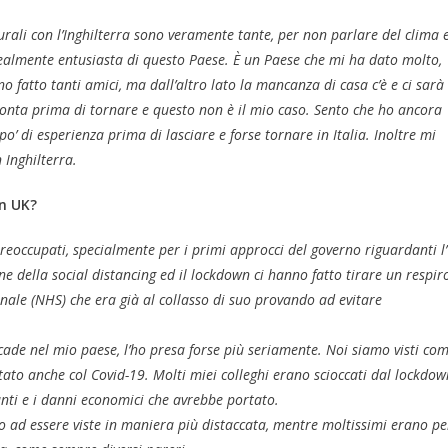
rali con l’Inghilterra sono veramente tante, per non parlare del clima 
 realmente entusiasta di questo Paese. È un Paese che mi ha dato molto,
o fatto tanti amici, ma dall’altro lato la mancanza di casa c’è e ci sarà
nta prima di tornare e questo non è il mio caso. Sento che ho ancora
’ di esperienza prima di lasciare e forse tornare in Italia. Inoltre mi
 Inghilterra.
in UK?
reoccupati, specialmente per i primi approcci del governo riguardanti l’
 della social distancing ed il lockdown ci hanno fatto tirare un respir
onale (NHS) che era già al collasso di suo provando ad evitare
ade nel mio paese, l’ho presa forse più seriamente. Noi siamo visti co
itato anche col Covid-19. Molti miei colleghi erano scioccati dal lockdow
nti e i danni economici che avrebbe portato.
no ad essere viste in maniera più distaccata, mentre moltissimi erano pe