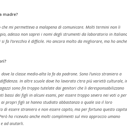
ua madre?
ico che mi permetteva a malapena di comunicare. Molti termini non li
io, adesso non saprei i nomi degli strumenti da laboratorio in Italiano
si fa l’orecchio è difficile. Ho ancora molto da migliorare, ma ho anche
ori?
 dove la classe medio-alta la fa da padrone. Sono l’unico straniero a
ffidenza. In altre scuole dove ho lavorato c’era più varietà culturale, i
gazzi sono fin troppo tutelate dai genitori che li deresponsabilizzano
ti bassi dei figli in alcuni esami, per essere troppo severo nei voti o per
ai propri figli se hanno studiato abbastanza o quale sia il loro
to di essere straniero e non essere capito, ma per fortuna questo capita
. Però ho ricevuto anche molti complimenti sul mio approccio umano
e ad aiutarli.