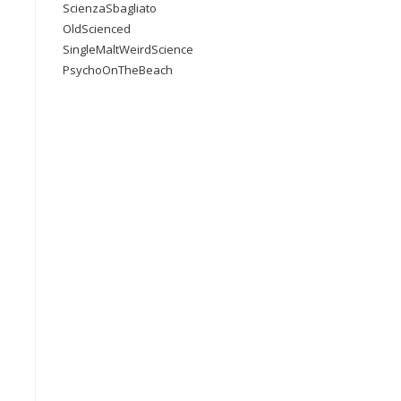
ScienzaSbagliato
OldScienced
SingleMaltWeirdScience
PsychoOnTheBeach