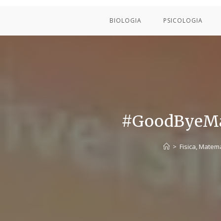
BIOLOGIA
PSICOLOGIA
#GoodByeMal
>
Fisica, Matem