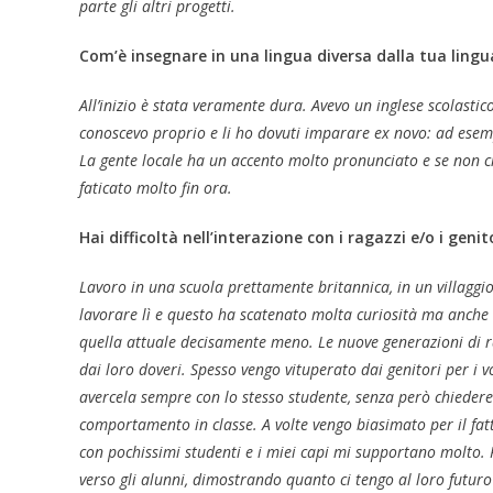
parte gli altri progetti.
Com’è insegnare in una lingua diversa dalla tua ling
All’inizio è stata veramente dura. Avevo un inglese scolast
conoscevo proprio e li ho dovuti imparare ex novo: ad esemp
La gente locale ha un accento molto pronunciato e se non ci 
faticato molto fin ora.
Hai difficoltà nell’interazione con i ragazzi e/o i genit
Lavoro in una scuola prettamente britannica, in un villaggio
lavorare lì e questo ha scatenato molta curiosità ma anche di
quella attuale decisamente meno. Le nuove generazioni di ra
dai loro doveri. Spesso vengo vituperato dai genitori per i vo
avercela sempre con lo stesso studente, senza però chiedere 
comportamento in classe. A volte vengo biasimato per il fat
con pochissimi studenti e i miei capi mi supportano molto
verso gli alunni, dimostrando quanto ci tengo al loro futuro 