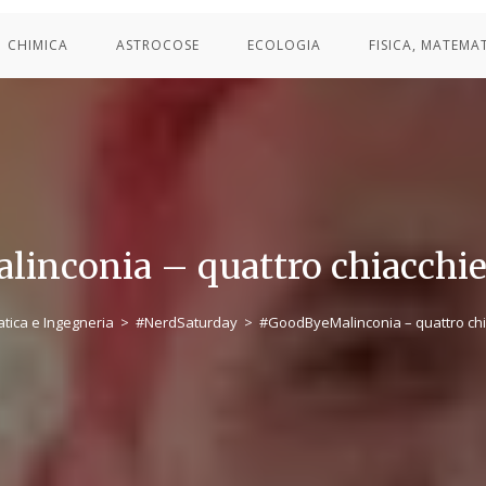
CHIMICA
ASTROCOSE
ECOLOGIA
FISICA, MATEMA
inconia – quattro chiacchie
atica e Ingegneria
>
#NerdSaturday
>
#GoodByeMalinconia – quattro chi