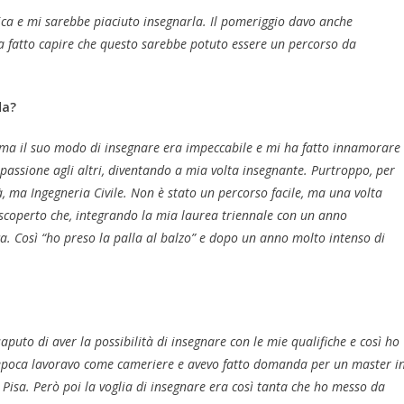
isica e mi sarebbe piaciuto insegnarla. Il pomeriggio davo anche
ha fatto capire che questo sarebbe potuto essere un percorso da
da?
 ma il suo modo di insegnare era impeccabile e mi ha fatto innamorare
passione agli altri, diventando a mia volta insegnante. Purtroppo, per
tà, ma Ingegneria Civile. Non è stato un percorso facile, ma una volta
o scoperto che, integrando la mia laurea triennale con un anno
ica. Così “ho preso la palla al balzo” e dopo un anno molto intenso di
saputo di aver la possibilità di insegnare con le mie qualifiche e così ho
’epoca lavoravo come cameriere e avevo fatto domanda per un master i
 Pisa. Però poi la voglia di insegnare era così tanta che ho messo da