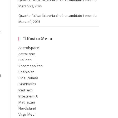
Quanta fatica: la teoria che ha cambiato il mondo
Marzo 23, 2025
Quanta fatica: la teoria che ha cambiato il mondo
Marzo 9, 2025
.
Il Nostro Menu
AperolSpace
AstroTonic
BioBeer
Zoosmopolitan
CheMojito
n
PiñaEcolada
GinPhysics
IcedTech
IngegnerIPA
Mathattan
NerdIsland
VirginMed