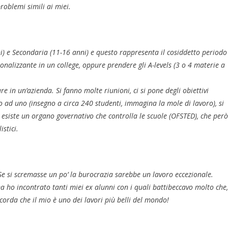
roblemi simili ai miei.
nni) e Secondaria (11-16 anni) e questo rappresenta il cosiddetto periodo
ionalizzante in un college, oppure prendere gli A-levels (3 o 4 materie a
re in un’azienda. Si fanno molte riunioni, ci si pone degli obiettivi
 ad uno (insegno a circa 240 studenti, immagina la mole di lavoro), si
e, esiste un organo governativo che controlla le scuole (OFSTED), che però
istici.
. Se si scremasse un po’ la burocrazia sarebbe un lavoro eccezionale.
 ho incontrato tanti miei ex alunni con i quali battibeccavo molto che,
corda che il mio è uno dei lavori più belli del mondo!