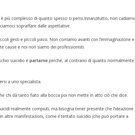
e è più complesso di quanto spesso si pensi.Innanzitutto, non cadiam
cciamoci sopraffare dalle aspettative.
ccoli gesti e piccoli passi. Non corriamo avanti con l’immaginazione e
olte cause e noi non siamo dei professionisti.
chio suicidio è
parlarne
perché, al contrario di quanto normalmente
ersi a uno specialista.
e chi dà tanto fiato alla bocca poi non mette in atto ciò che dice.
 suicidi realmente compiuti, ma bisogna tener presente che l’ideazione
e in altre manifestazioni, come il tentato suicidio (che può portare a
.