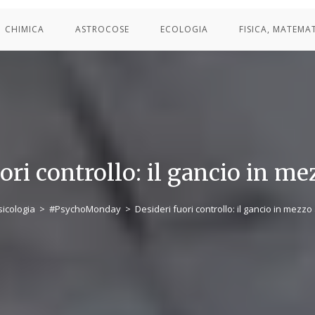
CHIMICA
ASTROCOSE
ECOLOGIA
FISICA, MATEMA
ori controllo: il gancio in mez
sicologia
>
#PsychoMonday
>
Desideri fuori controllo: il gancio in mezzo a