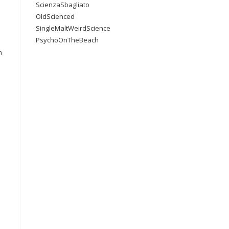
ScienzaSbagliato
OldScienced
SingleMaltWeirdScience
PsychoOnTheBeach
n