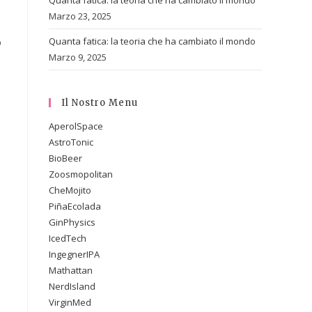
Quanta fatica: la teoria che ha cambiato il mondo
Marzo 23, 2025
Quanta fatica: la teoria che ha cambiato il mondo
o
Marzo 9, 2025
Il Nostro Menu
AperolSpace
AstroTonic
BioBeer
Zoosmopolitan
CheMojito
PiñaEcolada
GinPhysics
IcedTech
IngegnerIPA
Mathattan
NerdIsland
VirginMed