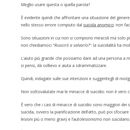
Meglio usare questa o quella parola?
È evidente quindi che affrontare una situazione del gener
nello stesso errore compiuto dal
suicida anomico
: non fa
Sono situazioni in cui non si compiono miracoli ma solo pi
non chiediamoci “
Riuscirò a salvarlo?
”: la suicidalità ha m
L’aiuto più grande che possiamo dare ad una persona a ris
si pensi, dà sollievo e aiuta a sdrammatizzare.
Quindi, indagate sulle sue intenzioni e suggeritegli di rivolg
Non sottovalutate mai le minacce di suicidio: non è vero ch
È vero che i casi di minacce di suicidio sono maggiori dei
suicida, ovvero la pianificazione dell’atto, può poi sfociar
lesioni più o meno gravi) e l’autolesionismo non suicidario