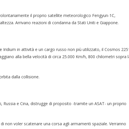
 volontariamente il proprio satellite meteorologico Fengyun-1C,
tezza. Arrivano reazioni di condanna da Stati Uniti e Giappone.
lite Iridium in attività e un cargo russo non più utilizzato, il Cosmos 225
ggiano alla bella velocità di circa 25.000 Km/h, 800 chilometri sopra l
orbita dalla collisione.
iti, Russia e Cina, distrugge di proposito -tramite un ASAT- un proprio
 e di non voler scatenare una corsa agli armamenti spaziale. Verranno