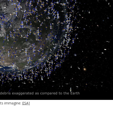
its immagine:
ESA
]