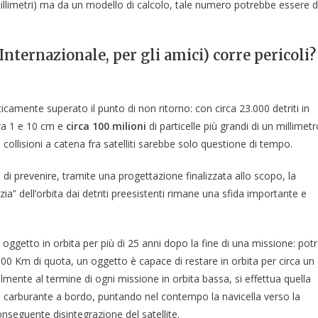
millimetri) ma da un modello di calcolo, tale numero potrebbe essere d
Internazionale, per gli amici) corre pericoli?
nte superato il punto di non ritorno: con circa 23.000 detriti in
fra 1 e 10 cm e
circa 100 milioni
di particelle più grandi di un millimetr
a collisioni a catena fra satelliti sarebbe solo questione di tempo.
di prevenire, tramite una progettazione finalizzata allo scopo, la
lizia” dell’orbita dai detriti preesistenti rimane una sfida importante e
 oggetto in orbita per più di 25 anni dopo la fine di una missione: pot
00 Km di quota, un oggetto è capace di restare in orbita per circa un
mente al termine di ogni missione in orbita bassa, si effettua quella
o il carburante a bordo, puntando nel contempo la navicella verso la
onseguente disintegrazione del satellite.