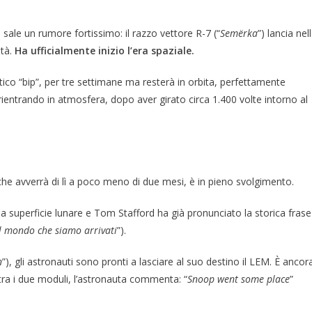
sale un rumore fortissimo: il razzo vettore R-7 (“
Semërka
”) lancia nel
ità.
Ha ufficialmente inizio l’era spaziale.
ristico “bip”, per tre settimane ma resterà in orbita, perfettamente
ientrando in atmosfera, dopo aver girato circa 1.400 volte intorno al
 che avverrà di lì a poco meno di due mesi, è in pieno svolgimento.
lla superficie lunare e Tom Stafford ha già pronunciato la storica frase
al mondo che siamo arrivati
”).
n
”), gli astronauti sono pronti a lasciare al suo destino il LEM. È ancor
tra i due moduli, l’astronauta commenta: “
Snoop went some place
”