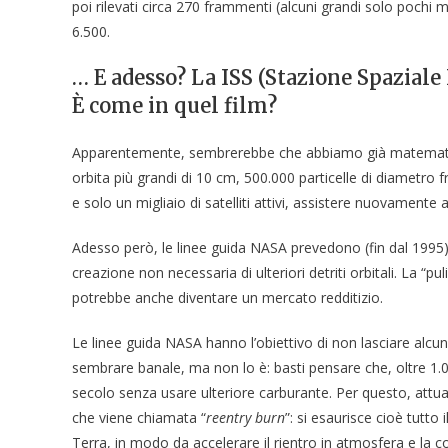
poi rilevati circa 270 frammenti (alcuni grandi solo pochi 
6.500.
… E adesso? La ISS (Stazione Spaziale 
È come in quel film?
Apparentemente, sembrerebbe che abbiamo già matematicame
orbita più grandi di 10 cm, 500.000 particelle di diametro 
e solo un migliaio di satelliti attivi, assistere nuovamente 
Adesso però, le linee guida NASA prevedono (fin dal 1995) 
creazione non necessaria di ulteriori detriti orbitali. La “pu
potrebbe anche diventare un mercato redditizio.
Le linee guida NASA hanno l’obiettivo di non lasciare alcun
sembrare banale, ma non lo è: basti pensare che, oltre 1.0
secolo senza usare ulteriore carburante. Per questo, attual
che viene chiamata “
reentry burn
”: si esaurisce cioè tutt
Terra, in modo da accelerare il rientro in atmosfera e la c