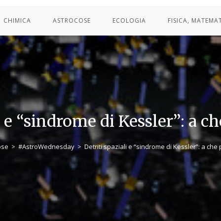
CHIMICA
ASTROCOSE
ECOLOGIA
FISICA, MATEMA
i e “sindrome di Kessler”: a 
ose
>
#AstroWednesday
>
Detriti spaziali e “sindrome di Kessler”: a ch