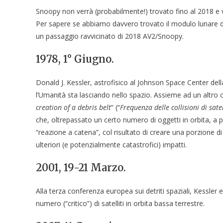
Snoopy non verrà (probabilmente!) trovato fino al 2018 e 
Per sapere se abbiamo davvero trovato il modulo lunare d
un passaggio ravvicinato di 2018 AV2/Snoopy.
1978, 1° Giugno.
Donald J. Kessler, astrofisico al Johnson Space Center del
l’Umanità sta lasciando nello spazio. Assieme ad un altro co
creation of a debris belt
” (“
Frequenza delle collisioni di satell
che, oltrepassato un certo numero di oggetti in orbita, a p
“reazione a catena”, col risultato di creare una porzione di
ulteriori (e potenzialmente catastrofici) impatti.
2001, 19-21 Marzo.
Alla terza conferenza europea sui detriti spaziali, Kessler e
numero (“critico”) di satelliti in orbita bassa terrestre.