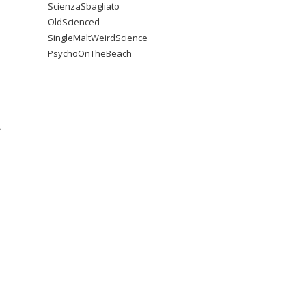
ScienzaSbagliato
OldScienced
SingleMaltWeirdScience
PsychoOnTheBeach
e