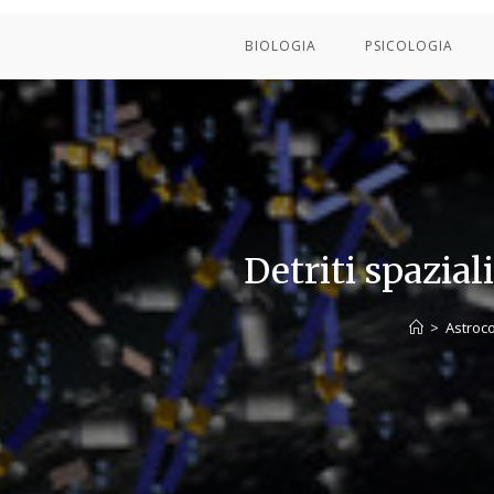
BIOLOGIA
PSICOLOGIA
Detriti spazial
>
Astroc