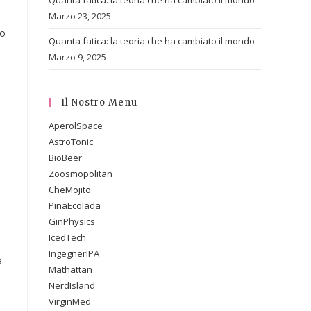
Quanta fatica: la teoria che ha cambiato il mondo
Marzo 23, 2025
lo
Quanta fatica: la teoria che ha cambiato il mondo
Marzo 9, 2025
Il Nostro Menu
AperolSpace
AstroTonic
BioBeer
Zoosmopolitan
CheMojito
PiñaEcolada
GinPhysics
IcedTech
IngegnerIPA
a
Mathattan
NerdIsland
VirginMed