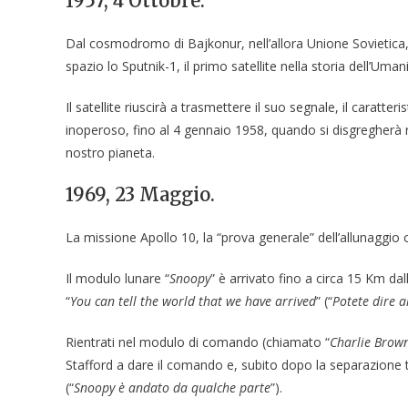
1957, 4 Ottobre.
Dal cosmodromo di Bajkonur, nell’allora Unione Sovietica, 
spazio lo Sputnik-1, il primo satellite nella storia dell’Uman
Il satellite riuscirà a trasmettere il suo segnale, il caratte
inoperoso, fino al 4 gennaio 1958, quando si disgregherà r
nostro pianeta.
1969, 23 Maggio
.
La missione Apollo 10, la “prova generale” dell’allunaggio
Il modulo lunare “
Snoopy
” è arrivato fino a circa 15 Km da
“
You can tell the world that we have arrived
” (“
Potete dire 
Rientrati nel modulo di comando (chiamato “
Charlie Brow
Stafford a dare il comando e, subito dopo la separazione 
(“
Snoopy è andato da qualche parte
”).