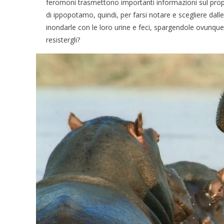
feromoni trasmettono importanti informazioni sul propr
di ippopotamo, quindi, per farsi notare e scegliere dal
inondarle con le loro urine e feci, spargendole ovunq
resistergli?