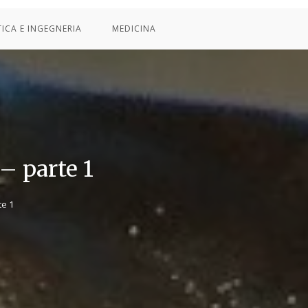
TICA E INGEGNERIA
MEDICINA
– parte 1
te 1