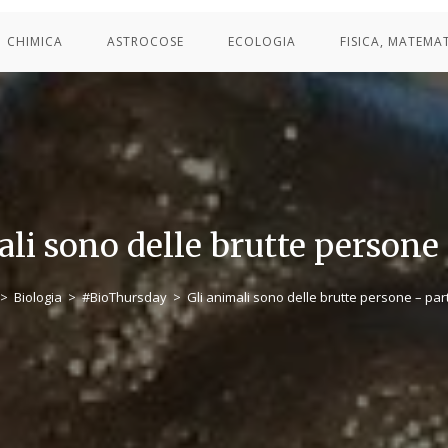
CHIMICA
ASTROCOSE
ECOLOGIA
FISICA, MATEMA
ali sono delle brutte persone 
>
Biologia
>
#BioThursday
>
Gli animali sono delle brutte persone – par