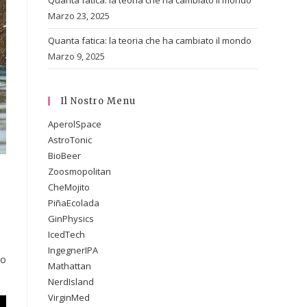
Quanta fatica: la teoria che ha cambiato il mondo
Marzo 23, 2025
Quanta fatica: la teoria che ha cambiato il mondo
Marzo 9, 2025
Il Nostro Menu
AperolSpace
AstroTonic
BioBeer
Zoosmopolitan
CheMojito
PiñaEcolada
GinPhysics
IcedTech
IngegnerIPA
io
Mathattan
NerdIsland
VirginMed