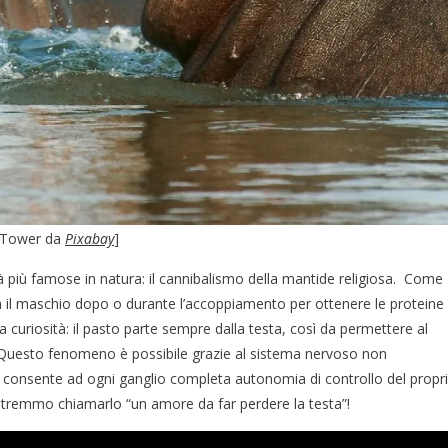
rtTower da
Pixabay
]
 più famose in natura: il cannibalismo della mantide religiosa. Come
a il maschio dopo o durante l’accoppiamento per ottenere le proteine
 curiosità: il pasto parte sempre dalla testa, così da permettere al
Questo fenomeno è possibile grazie al sistema nervoso non
e consente ad ogni ganglio completa autonomia di controllo del propr
otremmo chiamarlo “un amore da far perdere la testa”!