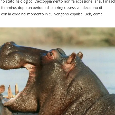
io stato fisiologico. L’accoppiamento non fa eccezione, anzi. I masc
le femmine, dopo un periodo di stalking ossessivo, decidono di
ue con la coda nel momento in cui vengono espulse. Beh, come