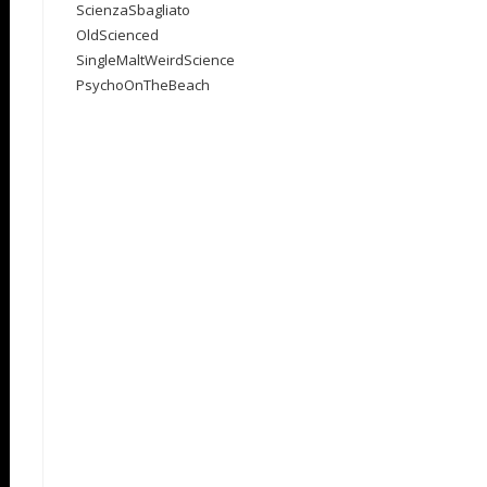
ScienzaSbagliato
OldScienced
SingleMaltWeirdScience
PsychoOnTheBeach