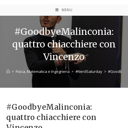
MENU
#GoodbyeMalinconia:
quattro chiacchiere con
Vincenzo
>
Fisica, Matematica e Ingegneria
>
#NerdSaturday
>
#GoodbyeMa
#GoodbyeMalinconia:
quattro chiacchiere con
Vincenzo