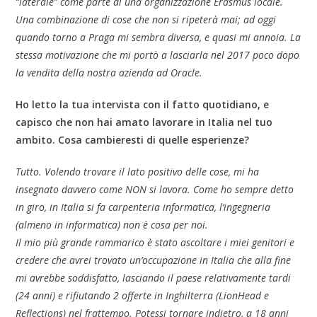
“laterale” come parte di una organizzazione Erasmus locale.
Una combinazione di cose che non si ripeterà mai; ad oggi
quando torno a Praga mi sembra diversa, e quasi mi annoia. La
stessa motivazione che mi portò a lasciarla nel 2017 poco dopo
la vendita della nostra azienda ad Oracle.
Ho letto la tua intervista con il fatto quotidiano, e
capisco che non hai amato lavorare in Italia nel tuo
ambito. Cosa cambieresti di quelle esperienze?
Tutto. Volendo trovare il lato positivo delle cose, mi ha
insegnato davvero come NON si lavora. Come ho sempre detto
in giro, in Italia si fa carpenteria informatica, l’ingegneria
(almeno in informatica) non è cosa per noi.
Il mio più grande rammarico è stato ascoltare i miei genitori e
credere che avrei trovato un’occupazione in Italia che alla fine
mi avrebbe soddisfatto, lasciando il paese relativamente tardi
(24 anni) e rifiutando 2 offerte in Inghilterra (LionHead e
Reflections) nel frattempo. Potessi tornare indietro, a 18 anni