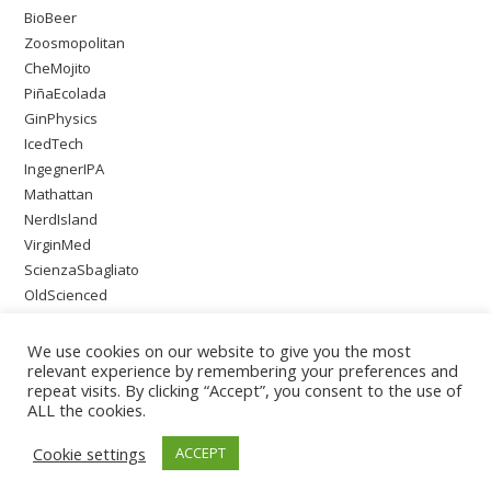
BioBeer
Zoosmopolitan
CheMojito
PiñaEcolada
GinPhysics
IcedTech
IngegnerIPA
Mathattan
NerdIsland
VirginMed
ScienzaSbagliato
OldScienced
SingleMaltWeirdScience
PsychoOnTheBeach
We use cookies on our website to give you the most
relevant experience by remembering your preferences and
repeat visits. By clicking “Accept”, you consent to the use of
ALL the cookies.
Cookie settings
ACCEPT
Copyright - WordPress Theme by OceanWP